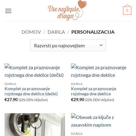
Skoči
0
na
vsebino
DOMOV
/
DARILA
/
PERSONALIZACIJA
DARILA
DARILA
Komplet za praznovanje
Komplet za praznovanje
rojstnega dne deklice (dečki)
rojstnega dne deklice
€
27,90
€
29,90
(22% DDV vključen)
(22% DDV vključen)
DARILA