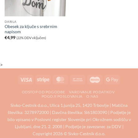
DARILA
Obesek za ključe s srebrnim
napisom
€
4,99
(22% DDV vključen)
>
Visa
Stripe
MasterCard
Bank
Maestro
Google
Transfer
Pay
ODSTOP OD POGODBE
VAROVANJE PODATKOV
POGOJI POSLOVANJA
O NAS
Sivko-Cestnik d.o.o., Ulica 1.junija 25, 1420 Trbovlje | Matična
številka: 3278972000 | Davčna številka: SI61803090 | Podjetje je
bilo vpisano v Poslovni register Slovenije pri Okrožnem sodišču v
Ljubljani, dne 21. 2. 2008 | Podjetje je zavezanec za DDV |
Copyright 2026 © Sivko-Cestnik d.o.o.