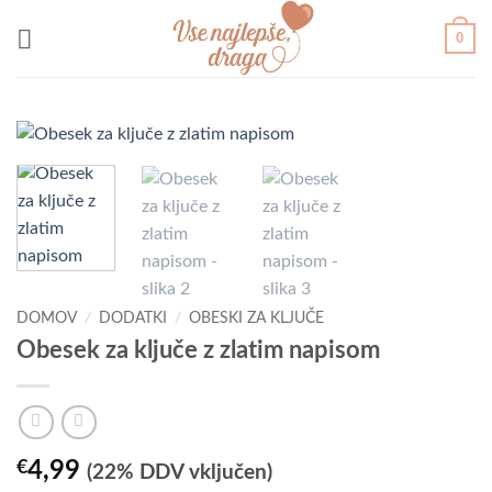
Skoči
0
na
vsebino
DOMOV
/
DODATKI
/
OBESKI ZA KLJUČE
Obesek za ključe z zlatim napisom
€
4,99
(22% DDV vključen)