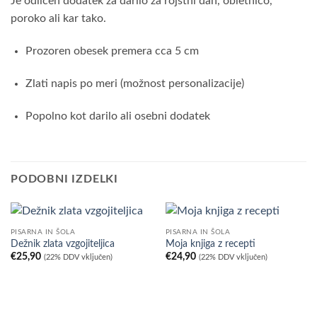
Je odličen dodatek za darilo za rojstni dan, obletnico,
poroko ali kar tako.
Prozoren obesek premera cca 5 cm
Zlati napis po meri (možnost personalizacije)
Popolno kot darilo ali osebni dodatek
PODOBNI IZDELKI
PISARNA IN ŠOLA
PISARNA IN ŠOLA
Dežnik zlata vzgojiteljica
Moja knjiga z recepti
€
25,90
€
24,90
(22% DDV vključen)
(22% DDV vključen)