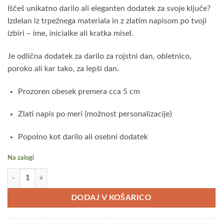
Iščeš unikatno darilo ali eleganten dodatek za svoje ključe?
Izdelan iz trpežnega materiala in z zlatim napisom po tvoji
izbiri – ime, inicialke ali kratka misel.
Je odlična dodatek za darilo za rojstni dan, obletnico,
poroko ali kar tako, za lepši dan.
Prozoren obesek premera cca 5 cm
Zlati napis po meri (možnost personalizacije)
Popolno kot darilo ali osebni dodatek
Na zalogi
Obesek za ključe z zlatim napisom količina
DODAJ V KOŠARICO