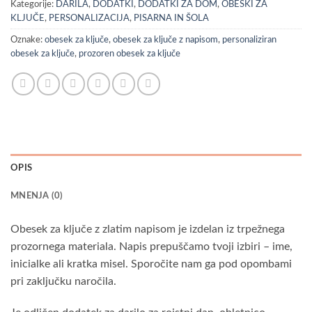
Kategorije:
DARILA
,
DODATKI
,
DODATKI ZA DOM
,
OBESKI ZA
KLJUČE
,
PERSONALIZACIJA
,
PISARNA IN ŠOLA
Oznake:
obesek za ključe
,
obesek za ključe z napisom
,
personaliziran
obesek za ključe
,
prozoren obesek za ključe
OPIS
MNENJA (0)
Obesek za ključe z zlatim napisom je izdelan iz trpežnega
prozornega materiala. Napis prepuščamo tvoji izbiri – ime,
inicialke ali kratka misel. Sporočite nam ga pod opombami
pri zaključku naročila.