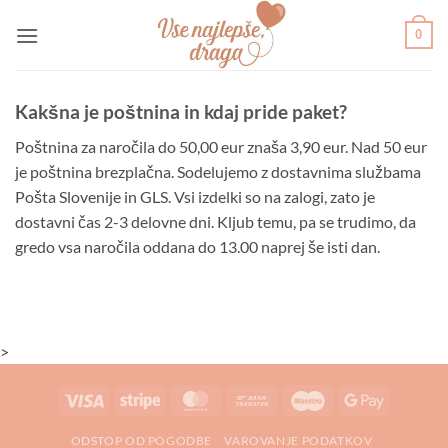
Skoči
0
na
vsebino
Kakšna je poštnina in kdaj pride paket?
Poštnina za naročila do 50,00 eur znaša 3,90 eur. Nad 50 eur
je poštnina brezplačna. Sodelujemo z dostavnima službama
Pošta Slovenije in GLS. Vsi izdelki so na zalogi, zato je
dostavni čas 2-3 delovne dni. Kljub temu, pa se trudimo, da
gredo vsa naročila oddana do 13.00 naprej še isti dan.
>
Visa
Stripe
MasterCard
Bank
Maestro
Google
Transfer
Pay
ODSTOP OD POGODBE
VAROVANJE PODATKOV