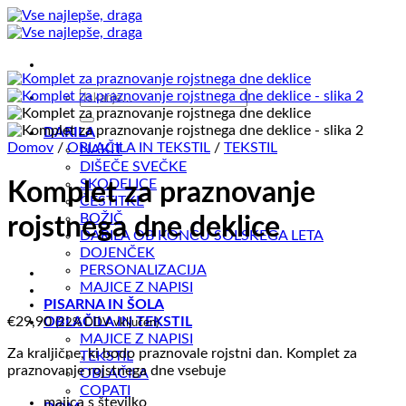
Skoči
na
vsebino
Išči:
DARILA
Domov
/
OBLAČILA IN TEKSTIL
/
TEKSTIL
NAKIT
DIŠEČE SVEČKE
SKODELICE
Komplet za praznovanje
ČESTITKE
BOŽIČ
rojstnega dne deklice
DARILA OB KONCU ŠOLSKEGA LETA
DOJENČEK
PERSONALIZACIJA
MAJICE Z NAPISI
PISARNA IN ŠOLA
€
29,90
OBLAČILA IN TEKSTIL
(22% DDV vključen)
MAJICE Z NAPISI
Za kraljične, ki bodo praznovale rojstni dan. Komplet za
TEKSTIL
praznovanje rojstnega dne vsebuje
OBLAČILA
COPATI
majica s številko