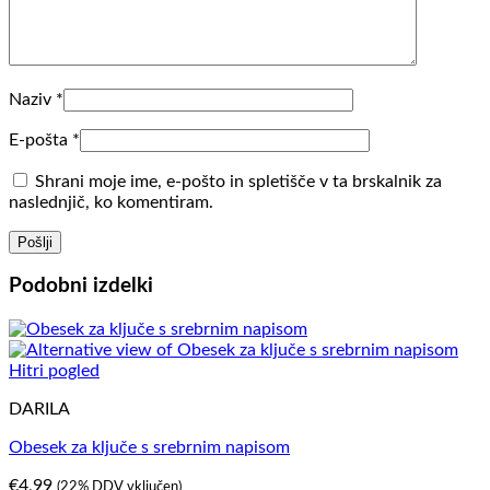
Naziv
*
E-pošta
*
Shrani moje ime, e-pošto in spletišče v ta brskalnik za
naslednjič, ko komentiram.
Podobni izdelki
Hitri pogled
DARILA
Obesek za ključe s srebrnim napisom
€
4,99
(22% DDV vključen)