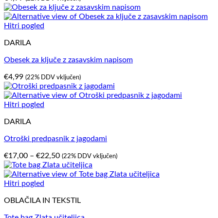
Hitri pogled
DARILA
Obesek za ključe z zasavskim napisom
€
4,99
(22% DDV vključen)
Hitri pogled
DARILA
Otroški predpasnik z jagodami
Cenovni
€
17,00
–
€
22,50
(22% DDV vključen)
razpon:
od
€17,00
Hitri pogled
do
OBLAČILA IN TEKSTIL
€22,50
Tote bag Zlata učiteljica