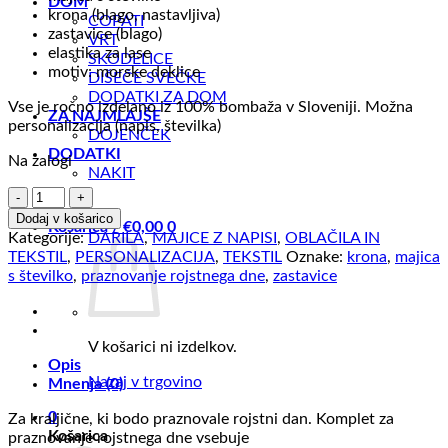
DOM
krona (blago, nastavljiva)
COPATI
zastavice (blago)
VRT
elastika za lase
SKODELICE
motiv: morske deklice
DIŠEČE SVEČKE
DODATKI ZA DOM
Vse je ročno izdelano iz 100% bombaža v Sloveniji. Možna
ZA NAJMLAJŠE
personalizacija (napis, številka)
DOJENČEK
DODATKI
Na zalogi
NAKIT
Komplet
za
Dodaj v košarico
Košarica /
€
0,00
0
praznovanje
Kategorije:
DARILA
,
MAJICE Z NAPISI
,
OBLAČILA IN
rojstnega
TEKSTIL
,
PERSONALIZACIJA
,
TEKSTIL
Oznake:
krona
,
majica
dne
s številko
,
praznovanje rojstnega dne
,
zastavice
deklice
količina
V košarici ni izdelkov.
Opis
Nazaj v trgovino
Mnenja (0)
0
Za kraljične, ki bodo praznovale rojstni dan. Komplet za
Košarica
praznovanje rojstnega dne vsebuje