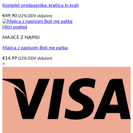
Komplet predpasnika: kraljica in kralj
€
49,90
(22% DDV vključen)
Hitri pogled
MAJICE Z NAPISI
Majica z napisom Boli me patka
€
14,99
(22% DDV vključen)
>
V