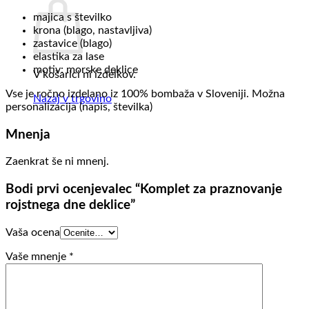
majica s številko
krona (blago, nastavljiva)
zastavice (blago)
elastika za lase
motiv: morske deklice
V košarici ni izdelkov.
Vse je ročno izdelano iz 100% bombaža v Sloveniji. Možna
Nazaj v trgovino
personalizacija (napis, številka)
Mnenja
Zaenkrat še ni mnenj.
Bodi prvi ocenjevalec “Komplet za praznovanje
rojstnega dne deklice”
Vaša ocena
Vaše mnenje
*