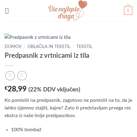
Skoči
0
na
vsebino
DOMOV
/
OBLAČILA IN TEKSTIL
/
TEKSTIL
Predpasnik z vrtnicami iz tila
€
28,99
(22% DDV vključen)
Ko pomisliš na predpasnik, zagotovo ne pomisliš na to, da je
lahko izjemno stajliš, kajne? Zato ti predstavljam prvega res
ekstra iz naše linije predpasnikov.
100% bombaž