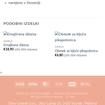
narejeno v Sloveniji
PODOBNI IZDELKI
DARILA
Emajlirana džezva
DARILA
€
18,90
(22% DDV vključen)
Obesek za ključe pikapolonica
€
6,80
(22% DDV vključen)
>
Visa
Stripe
MasterCard
Bank
Maestro
Google
Transfer
Pay
ODSTOP OD POGODBE
VAROVANJE PODATKOV
POGOJI POSLOVANJA
O NAS
Sivko-Cestnik d.o.o., Ulica 1.junija 25, 1420 Trbovlje | Matična