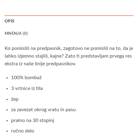
OPIS
MNENJA (0)
Ko pomisliš na predpasnik, zagotovo ne pomisliš na to, da je
lahko izjemno stajliš, kajne? Zato ti predstavljam prvega res
ekstra iz naše linije predpasnikov.
100% bombaž
3 vrtnice iz tila
žep
za zavezat okrog vratu in pasu
pralno na 30 stopinj
ročno delo