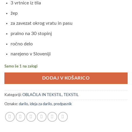
3 vrtnice iz tila
žep
za zavezat okrog vratu in pasu
pralno na 30 stopinj
ročno delo
narejeno v Sloveniji
Samo še 1 na zalogi
DODAJ V KOŠARICO
Kategoriji:
OBLAČILA IN TEKSTIL
,
TEKSTIL
Oznake:
darilo
,
ideja za darilo
,
predpasnik