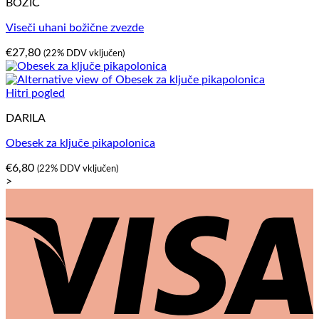
BOŽIČ
Viseči uhani božične zvezde
€
27,80
(22% DDV vključen)
Hitri pogled
DARILA
Obesek za ključe pikapolonica
€
6,80
(22% DDV vključen)
>
V