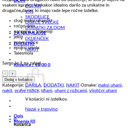
DOM
vsakem koraku. Vsekakor idealno darilo za unikatne in
COPATI
drugačne dame, ki imajo rade lepe ročne izdelke.
VRT
SKODELICE
stud maksi uhančki
DIŠEČE SVEČKE
ročno delo
DODATKI ZA DOM
narejeno v Sloveniji
ZA NAJMLAJŠE
jeklo
DOJENČEK
prave rožice
DODATKI
epoksi smola
NAKIT
Talesmola
Samo še 1 na zalogi
Košarica /
€
0,00
0
Maksi
vijolični
Dodaj v košarico
uhani
Kategorije:
DARILA
,
DODATKI
,
NAKIT
Oznake:
maksi uhani
,
količina
nakit
,
prave rožice
,
uhani
,
uhani z rožicami
,
vijolični uhani
V košarici ni izdelkov.
Nazaj v trgovino
Opis
0
Mnenja (0)
Košarica