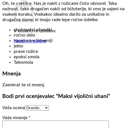
Oh, te cvetlice. Nas je nakit z rožicami čisto obnorel. Taka
nežnost, tako drugačen nakit od bižuterije, ki smo je vajeni na
vsakem koraku. Vsekakor idealno darilo za unikatne in
drugačne dame, ki imajo rade lepe ročne izdelke.
stud maksi uhančki
V košarici ni izdelkov.
ročno delo
narejeno v Sloveniji
Nazaj v trgovino
jeklo
prave rožice
epoksi smola
Talesmola
Mnenja
Zaenkrat še ni mnenj.
Bodi prvi ocenjevalec “Maksi vijolični uhani”
Vaša ocena
Vaše mnenje
*