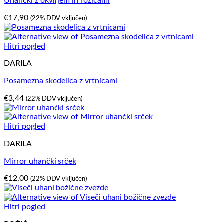
Uhančki z okvirjem in rožicami
€
17,90
(22% DDV vključen)
Hitri pogled
DARILA
Posamezna skodelica z vrtnicami
€
3,44
(22% DDV vključen)
Hitri pogled
DARILA
Mirror uhančki srček
€
12,00
(22% DDV vključen)
Hitri pogled