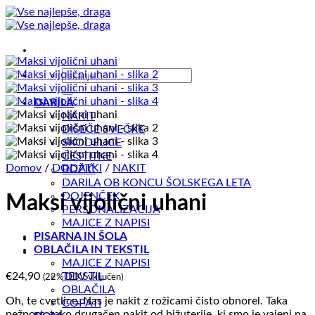
Skoči
na
vsebino
Išči:
DARILA
NAKIT
DIŠEČE SVEČKE
SKODELICE
ČESTITKE
Domov
/
DODATKI
/
NAKIT
BOŽIČ
DARILA OB KONCU ŠOLSKEGA LETA
DOJENČEK
Maksi vijolični uhani
PERSONALIZACIJA
MAJICE Z NAPISI
PISARNA IN ŠOLA
OBLAČILA IN TEKSTIL
MAJICE Z NAPISI
€
24,90
TEKSTIL
(22% DDV vključen)
OBLAČILA
Oh, te cvetlice. Nas je nakit z rožicami čisto obnorel. Taka
COPATI
nežnost, tako drugačen nakit od bižuterije, ki smo je vajeni na