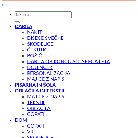
Išči:
DARILA
NAKIT
DIŠEČE SVEČKE
SKODELICE
ČESTITKE
BOŽIČ
DARILA OB KONCU ŠOLSKEGA LETA
DOJENČEK
PERSONALIZACIJA
MAJICE Z NAPISI
PISARNA IN ŠOLA
OBLAČILA IN TEKSTIL
MAJICE Z NAPISI
TEKSTIL
OBLAČILA
COPATI
DOM
COPATI
VRT
SKODELICE