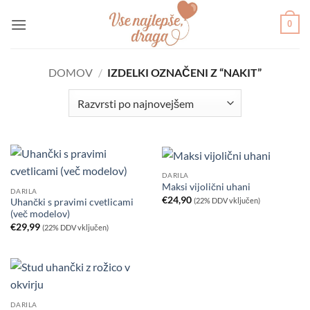
Skoči
0
na
vsebino
DOMOV
/
IZDELKI OZNAČENI Z “NAKIT”
DARILA
Maksi vijolični uhani
DARILA
€
24,90
(22% DDV vključen)
Uhančki s pravimi cvetlicami
(več modelov)
€
29,99
(22% DDV vključen)
DARILA