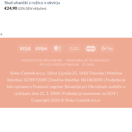
Stud uhančki z rožico v okvirju
€
24,90
(22% DDV vključen)
>
Visa
Stripe
MasterCard
Bank
Maestro
Google
Transfer
Pay
ODSTOP OD POGODBE
VAROVANJE PODATKOV
POGOJI POSLOVANJA
O NAS
Sivko-Cestnik d.o.o., Ulica 1.junija 25, 1420 Trbovlje | Matična
številka: 3278972000 | Davčna številka: SI61803090 | Podjetje je
bilo vpisano v Poslovni register Slovenije pri Okrožnem sodišču v
Ljubljani, dne 21. 2. 2008 | Podjetje je zavezanec za DDV |
Copyright 2026 © Sivko-Cestnik d.o.o.