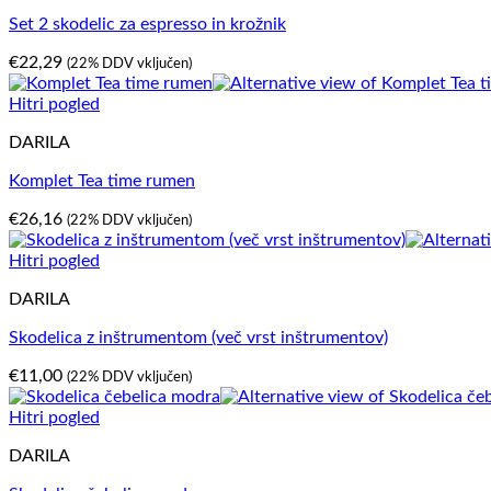
Set 2 skodelic za espresso in krožnik
€
22,29
(22% DDV vključen)
Hitri pogled
DARILA
Komplet Tea time rumen
€
26,16
(22% DDV vključen)
Hitri pogled
DARILA
Skodelica z inštrumentom (več vrst inštrumentov)
€
11,00
(22% DDV vključen)
Hitri pogled
DARILA