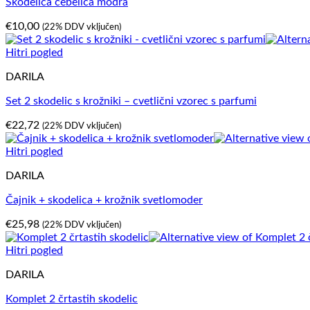
Skodelica čebelica modra
€
10,00
(22% DDV vključen)
Hitri pogled
DARILA
Set 2 skodelic s krožniki – cvetlični vzorec s parfumi
€
22,72
(22% DDV vključen)
Hitri pogled
DARILA
Čajnik + skodelica + krožnik svetlomoder
€
25,98
(22% DDV vključen)
Hitri pogled
DARILA
Komplet 2 črtastih skodelic