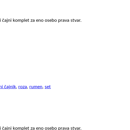
čni čajni komplet za eno osebo prava stvar.
ni čajnik
,
roza
,
rumen
,
set
čni čajni komplet za eno osebo prava stvar.