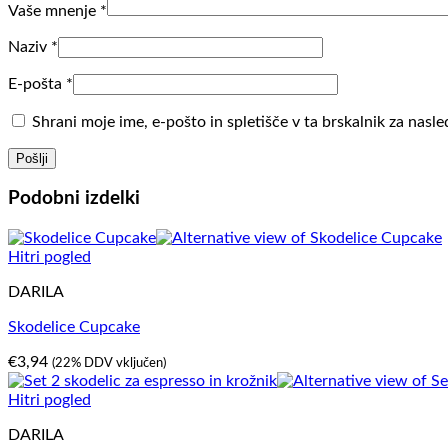
Vaše mnenje
*
Naziv
*
E-pošta
*
Shrani moje ime, e-pošto in spletišče v ta brskalnik za nasl
Podobni izdelki
Hitri pogled
DARILA
Skodelice Cupcake
€
3,94
(22% DDV vključen)
Hitri pogled
DARILA