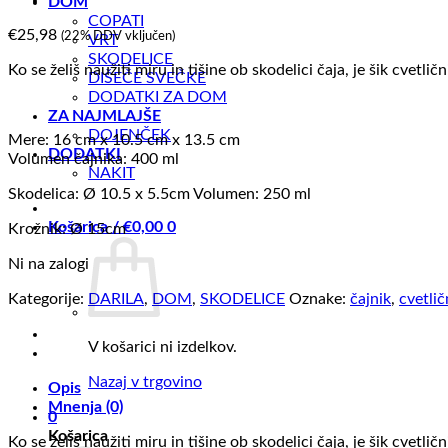
DOM
COPATI
€
25,98
(22% DDV vključen)
VRT
SKODELICE
Ko se želiš naužiti miru in tišine ob skodelici čaja, je šik cvetli
DIŠEČE SVEČKE
DODATKI ZA DOM
ZA NAJMLAJŠE
DOJENČEK
Mere: 16 cm x 10.5 cm x 13.5 cm
DODATKI
Volumen čajnika: 400 ml
NAKIT
Skodelica: Ø 10.5 x 5.5cm Volumen: 250 ml
Košarica /
€
0,00
0
Krožnik: Ø 15cm
Ni na zalogi
Kategorije:
DARILA
,
DOM
,
SKODELICE
Oznake:
čajnik
,
cvetlič
V košarici ni izdelkov.
Nazaj v trgovino
Opis
Mnenja (0)
0
Košarica
Ko se želiš naužiti miru in tišine ob skodelici čaja, je šik cvetli