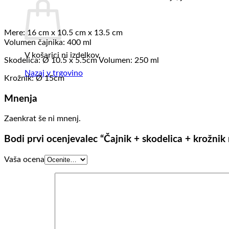
Mere: 16 cm x 10.5 cm x 13.5 cm
Volumen čajnika: 400 ml
V košarici ni izdelkov.
Skodelica: Ø 10.5 x 5.5cm Volumen: 250 ml
Nazaj v trgovino
Krožnik: Ø 15cm
Mnenja
Zaenkrat še ni mnenj.
Bodi prvi ocenjevalec “Čajnik + skodelica + krožni
Vaša ocena