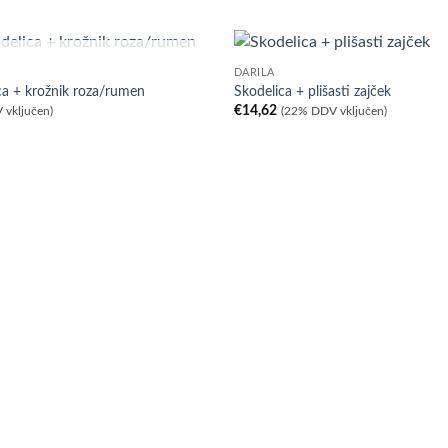
NI NA ZALOGI
DARILA
ica + krožnik roza/rumen
Skodelica + plišasti zajček
€
14,62
 vključen)
(22% DDV vključen)