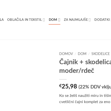
OLA
OBLAČILA IN TEKSTIL
DOM
ZA NAJMLAJŠE
DODATKI
DOMOV
/
DOM
/
SKODELICE
Čajnik + skodelic
moder/rdeč
€
25,98
(22% DDV vklj
Ko se želiš naužiti miru in tišin
cvetlični čajni komplet za eno