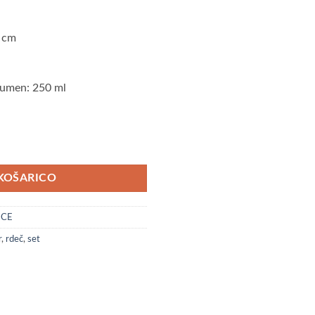
5 cm
lumen: 250 ml
KOŠARICO
ICE
r
,
rdeč
,
set