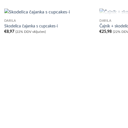
DARILA
DARILA
Skodelica čajanka s cupcakes-i
Čajnik + skodel
€
8,97
€
25,98
(22% DDV vključen)
(22% DDV