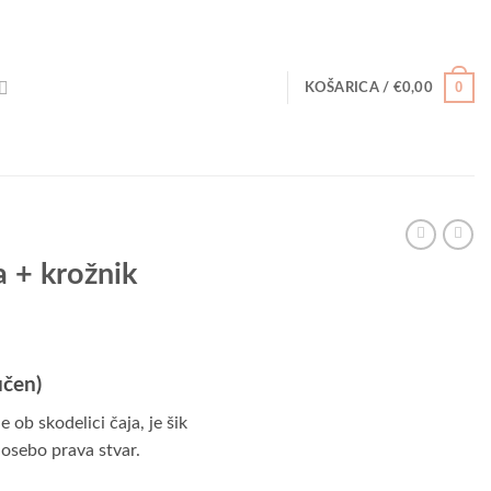
0
KOŠARICA /
€
0,00
a + krožnik
učen)
e ob skodelici čaja, je šik
 osebo prava stvar.