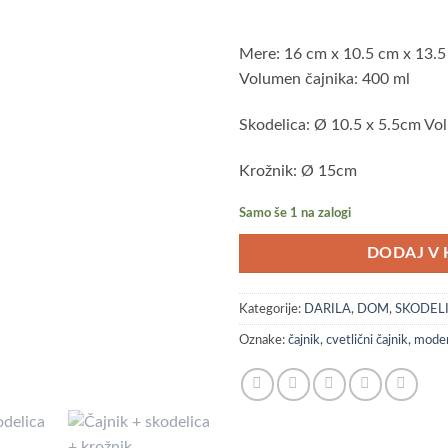
Mere: 16 cm x 10.5 cm x 13.
Volumen čajnika: 400 ml
Skodelica: Ø 10.5 x 5.5cm Vo
Krožnik: Ø 15cm
Samo še 1 na zalogi
DODAJ V 
Kategorije:
DARILA
,
DOM
,
SKODEL
Oznake:
čajnik
,
cvetlični čajnik
,
mode