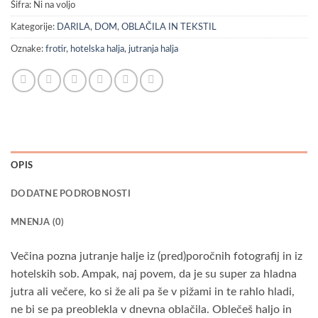
Šifra:
Ni na voljo
Kategorije:
DARILA
,
DOM
,
OBLAČILA IN TEKSTIL
Oznake:
frotir
,
hotelska halja
,
jutranja halja
OPIS
DODATNE PODROBNOSTI
MNENJA (0)
Večina pozna jutranje halje iz (pred)poročnih fotografij in iz
hotelskih sob. Ampak, naj povem, da je su super za hladna
jutra ali večere, ko si že ali pa še v pižami in te rahlo hladi,
ne bi se pa preoblekla v dnevna oblačila. Oblečeš haljo in