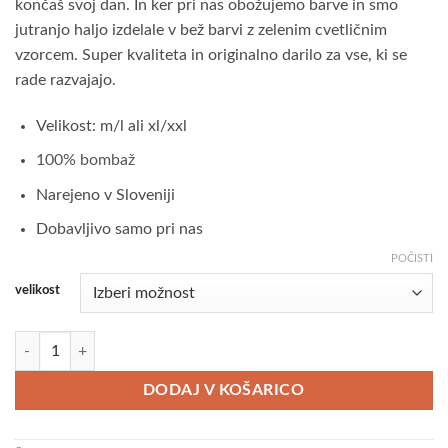
končaš svoj dan. In ker pri nas obožujemo barve in smo
jutranjo haljo izdelale v bež barvi z zelenim cvetličnim
vzorcem. Super kvaliteta in originalno darilo za vse, ki se
rade razvajajo.
Velikost: m/l ali xl/xxl
100% bombaž
Narejeno v Sloveniji
Dobavljivo samo pri nas
POČISTI
velikost
Bež in zelena jutranja halja količina
DODAJ V KOŠARICO