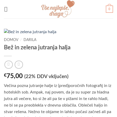
Skoči
0
na
vsebino
DOMOV
/
DARILA
Bež in zelena jutranja halja
€
75,00
(22% DDV vključen)
Večina pozna jutranje halje iz (pred)poročnih fotografij in iz
hotelskih sob. Ampak, naj povem, da je su super za hladna
jutra ali večere, ko si že ali pa še v pižami in te rahlo hladi,
ne bi se pa preoblekla v dnevna oblačila. Oblečeš haljo in
stvar rešena. Nežno te objame in lahko počasi začneš ali pa