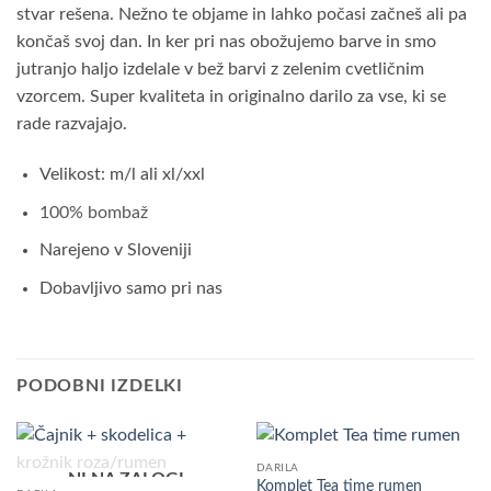
stvar rešena. Nežno te objame in lahko počasi začneš ali pa
končaš svoj dan. In ker pri nas obožujemo barve in smo
jutranjo haljo izdelale v bež barvi z zelenim cvetličnim
vzorcem. Super kvaliteta in originalno darilo za vse, ki se
rade razvajajo.
Velikost: m/l ali xl/xxl
100% bombaž
Narejeno v Sloveniji
Dobavljivo samo pri nas
PODOBNI IZDELKI
DARILA
NI NA ZALOGI
Komplet Tea time rumen