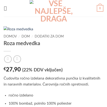
Skoči
0
na
vsebino
DOMOV
/
DOM
/
DODATKI ZA DOM
Roza medvedka
€
27,90
(22% DDV vključen)
Čudovita ročno izdelana dekorativna punčka iz kvalitetnih
in naravnih materialov. Čarovnija ročnih spretnosti.
ročno izdelano
100% bombaž, polnilo 100% poliester