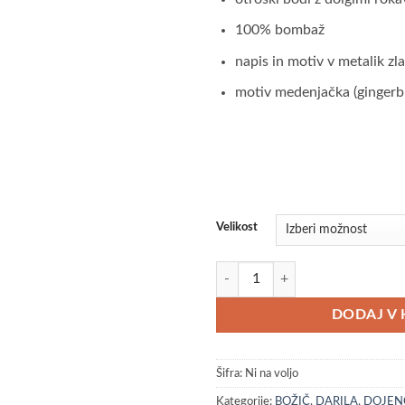
100% bombaž
napis in motiv v metalik zla
motiv medenjačka (ginger
Velikost
Otroški bodi z napisom Srečno kol
DODAJ V 
Šifra:
Ni na voljo
Kategorije:
BOŽIČ
,
DARILA
,
DOJEN