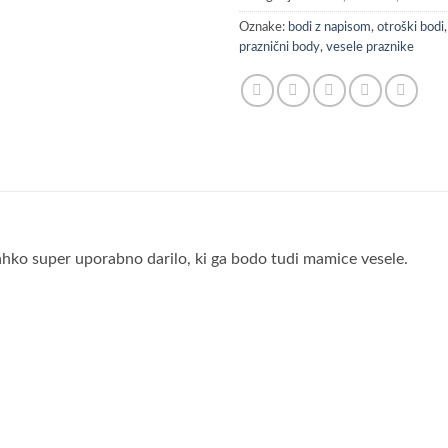
Oznake:
bodi z napisom
,
otroški bodi
praznični body
,
vesele praznike
e lahko super uporabno darilo, ki ga bodo tudi mamice vesele.