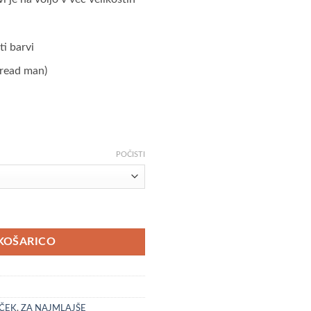
ti barvi
bread man)
POČISTI
ičina
KOŠARICO
ČEK
,
ZA NAJMLAJŠE