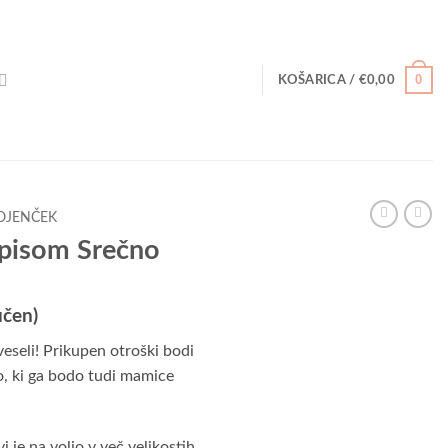
0
KOŠARICA /
€
0,00
OJENČEK
apisom Srečno
učen)
 veseli! Prikupen otroški bodi
o, ki ga bodo tudi mamice
i je na voljo v več velikostih