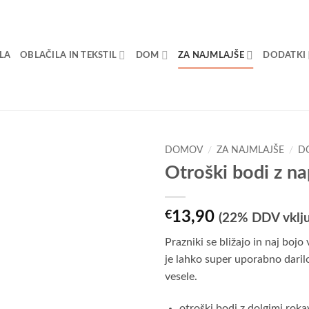
OLA
OBLAČILA IN TEKSTIL
DOM
ZA NAJMLAJŠE
DODATKI
DOMOV
/
ZA NAJMLAJŠE
/
D
Otroški bodi z n
€
13,90
(22% DDV vklj
Prazniki se bližajo in naj bojo
je lahko super uporabno daril
vesele.
otroški bodi z dolgimi rokav