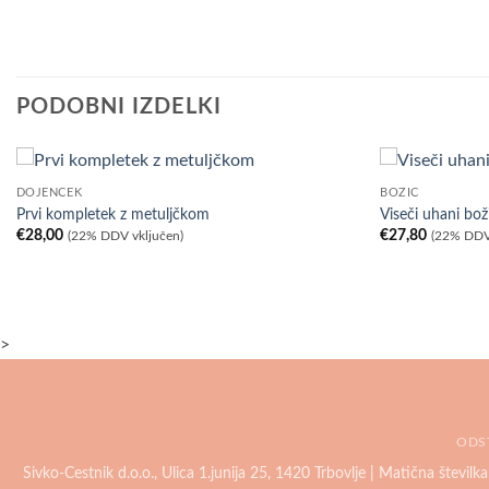
PODOBNI IZDELKI
DOJENČEK
BOŽIČ
Prvi kompletek z metuljčkom
Viseči uhani bo
€
28,00
€
27,80
(22% DDV vključen)
(22% DDV
>
ODS
Sivko-Cestnik d.o.o., Ulica 1.junija 25, 1420 Trbovlje | Matična števil