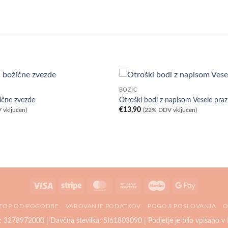
BOŽIČ
žične zvezde
Otroški bodi z napisom Vesele praz
€
13,90
 vključen)
(22% DDV vključen)
Visa
Stripe
MasterCard
Bank
Maestro
Google
Transfer
Pay
TOP OD POGODBE
VAROVANJE PODATKOV
POGOJI POSLOVANJA
O
ka: 3278972000 | Davčna številka: SI61803090 | Podjetje je bilo vpisano v 