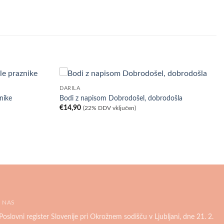
DARILA
nike
Bodi z napisom Dobrodošel, dobrodošla
€
14,90
(22% DDV vključen)
 NAS
Poslovni register Slovenije pri Okrožnem sodišču v Ljubljani, dne 21. 2.