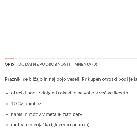
OPIS
DODATNE PODROBNOSTI
MNENJA (0)
Prazniki se bližajo in naj bojo veseli! Prikupen otroški bodi j
otroški bodi z dolgimi rokavi je na voljo v več velikostih
100% bombaž
napis in motiv v metalik zlati barvi
motiv medenjačka (gingerbread man)