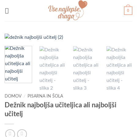
Skoči
0
na
vsebino
DOMOV
/
PISARNA IN ŠOLA
Dežnik najboljša učiteljica ali najboljši
učitelj