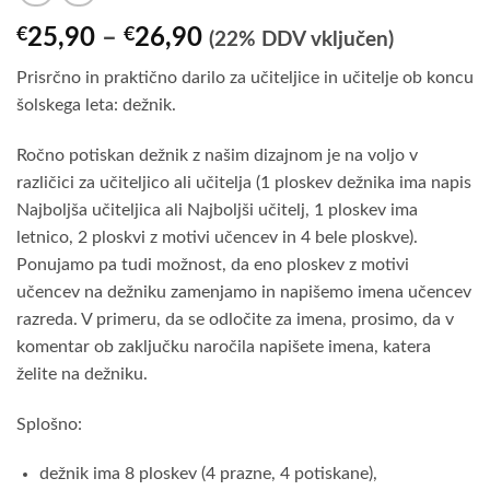
Cenovni
€
25,90
–
€
26,90
(22% DDV vključen)
razpon:
Prisrčno in praktično darilo za učiteljice in učitelje ob koncu
od
šolskega leta: dežnik.
€25,90
do
Ročno potiskan dežnik z našim dizajnom je na voljo v
€26,90
različici za učiteljico ali učitelja (1 ploskev dežnika ima napis
Najboljša učiteljica ali Najboljši učitelj, 1 ploskev ima
letnico, 2 ploskvi z motivi učencev in 4 bele ploskve).
Ponujamo pa tudi možnost, da eno ploskev z motivi
učencev na dežniku zamenjamo in napišemo imena učencev
razreda. V primeru, da se odločite za imena, prosimo, da v
komentar ob zaključku naročila napišete imena, katera
želite na dežniku.
Splošno:
dežnik ima 8 ploskev (4 prazne, 4 potiskane),