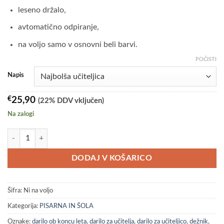
leseno držalo,
avtomatično odpiranje,
na voljo samo v osnovni beli barvi.
POČISTI
Napis
€
25,90
(22% DDV vključen)
Na zalogi
Dežnik najboljša učiteljica ali najboljši učitelj količina
DODAJ V KOŠARICO
Šifra:
Ni na voljo
Kategorija:
PISARNA IN ŠOLA
Oznake:
darilo ob koncu leta
,
darilo za učitelja
,
darilo za učiteljico
,
dežnik
,