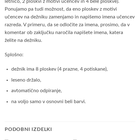
letnico, 2 ploskvi z motivi učencev in 4 bele ploskve).
Ponujamo pa tudi možnost, da eno ploskev z motivi
učencev na dežniku zamenjamo in napišemo imena učencev
razreda. V primeru, da se odločite za imena, prosimo, da v
komentar ob zaključku naročila napišete imena, katera
želite na dežniku.
Splošno:
dežnik ima 8 ploskev (4 prazne, 4 potiskane),
leseno držalo,
avtomatično odpiranje,
na voljo samo v osnovni beli barvi.
PODOBNI IZDELKI