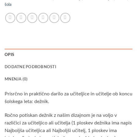
šola
OPIS
DODATNE PODROBNOSTI
MNENJA (0)
Prisrčno in praktično darilo za učiteljice in učitelje ob koncu
šolskega leta: dežnik.
Ročno potiskan dežnik z našim dizajnom je na voljo v
različici za učiteljico ali učitelja (1 ploskev dežnika ima napis
Najboljša učiteljica ali Najboljši učitelj, 1 ploskev ima