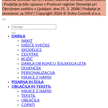
| Podjetje je bilo vpisano v Poslovni register Slovenije pri
Okrožnem sodišču v Ljubljani, dne 21. 2. 2008 | Podjetje je
zavezanec za DDV | Copyright 2026 © Sivko-Cestnik d.o.o.
Išči:
DARILA
NAKIT
DIŠEČE SVEČKE
SKODELICE
ČESTITKE
BOŽIČ
DARILA OB KONCU ŠOLSKEGA LETA
DOJENČEK
PERSONALIZACIJA
MAJICE Z NAPISI
PISARNA IN ŠOLA
OBLAČILA IN TEKSTIL
MAJICE Z NAPISI
TEKSTIL
OBLAČILA
COPATI