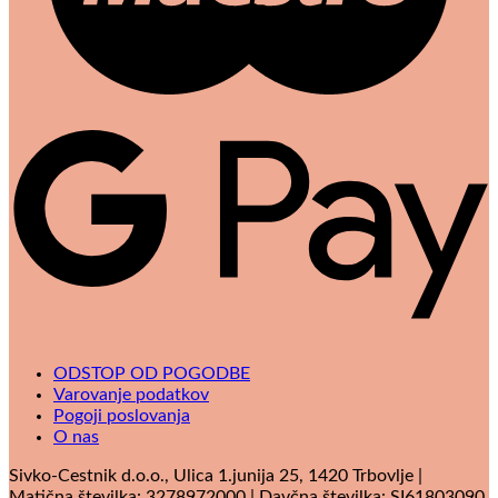
G
P
ODSTOP OD POGODBE
Varovanje podatkov
Pogoji poslovanja
O nas
Sivko-Cestnik d.o.o., Ulica 1.junija 25, 1420 Trbovlje |
Matična številka: 3278972000 | Davčna številka: SI61803090