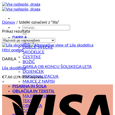
Skoči
na
vsebino
Domov
/
Izdelki označeni z “lila”
Išči:
Prikaz rezultata
DARILA
NAKIT
DIŠEČE SVEČKE
Hitri pogled
SKODELICE
ČESTITKE
DARILA
BOŽIČ
DARILA OB KONCU ŠOLSKEGA LETA
Lila skodelica
DOJENČEK
PERSONALIZACIJA
€
7,66
(22% DDV vključen)
MAJICE Z NAPISI
>
PISARNA IN ŠOLA
V
OBLAČILA IN TEKSTIL
MAJICE Z NAPISI
TEKSTIL
OBLAČILA
COPATI