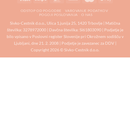
Transfer
Pay
ODSTOP OD POGODBE
VAROVANJE PODATKOV
POGOJI POSLOVANJA
O NAS
Sivko-Cestnik d.o.o., Ulica 1.junija 25, 1420 Trbovlje | Matična
številka: 3278972000 | Davčna številka: SI61803090 | Podjetje je
bilo vpisano v Poslovni register Slovenije pri Okrožnem sodišču v
Ljubljani, dne 21. 2. 2008 | Podjetje je zavezanec za DDV |
Copyright 2026 © Sivko-Cestnik d.o.o.