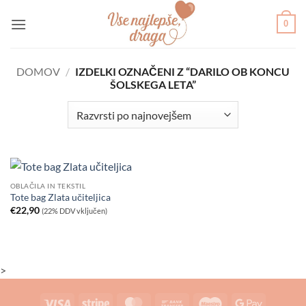
Skoči
0
na
vsebino
DOMOV
/
IZDELKI OZNAČENI Z “DARILO OB KONCU
ŠOLSKEGA LETA”
OBLAČILA IN TEKSTIL
Tote bag Zlata učiteljica
€
22,90
(22% DDV vključen)
>
Visa
Stripe
MasterCard
Bank
Maestro
Google