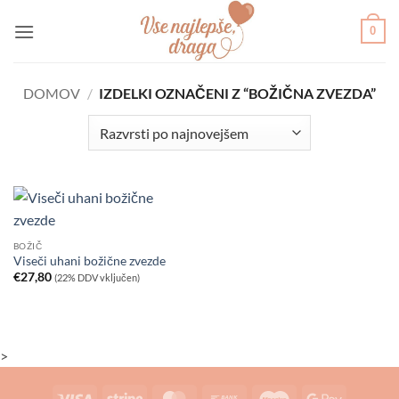
Skoči
0
na
vsebino
DOMOV
/
IZDELKI OZNAČENI Z “BOŽIČNA ZVEZDA”
BOŽIČ
Viseči uhani božične zvezde
€
27,80
(22% DDV vključen)
>
Visa
Stripe
MasterCard
Bank
Maestro
Google