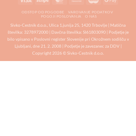
Transfer
Pay
ODSTOP OD POGODBE
VAROVANJE PODATKOV
POGOJI POSLOVANJA
O NAS
Sivko-Cestnik d.o.o., Ulica 1.junija 25, 1420 Trbovlje | Matična
številka: 3278972000 | Davčna številka: SI61803090 | Podjetje je
bilo vpisano v Poslovni register Slovenije pri Okrožnem sodišču v
Ljubljani, dne 21. 2. 2008 | Podjetje je zavezanec za DDV |
Copyright 2026 © Sivko-Cestnik d.o.o.