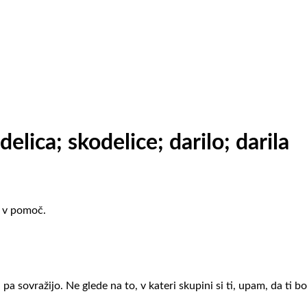
delica; skodelice; darilo; darila
k v pomoč.
pa sovražijo. Ne glede na to, v kateri skupini si ti, upam, da ti b