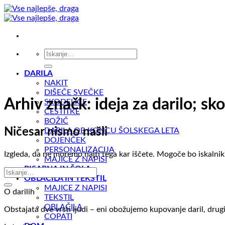
Skoči
na
vsebino
Išči:
DARILA
NAKIT
DIŠEČE SVEČKE
Arhiv značk:
ideja za darilo; sko
SKODELICE
ČESTITKE
BOŽIČ
Ničesar nismo našli
DARILA OB KONCU ŠOLSKEGA LETA
DOJENČEK
PERSONALIZACIJA
Izgleda, da ne moremo najti tega kar iščete. Mogoče bo iskalni
MAJICE Z NAPISI
PISARNA IN ŠOLA
OBLAČILA IN TEKSTIL
MAJICE Z NAPISI
O darilih
TEKSTIL
OBLAČILA
Obstajata dve vrsti ljudi – eni obožujemo kupovanje daril, drugi 
COPATI